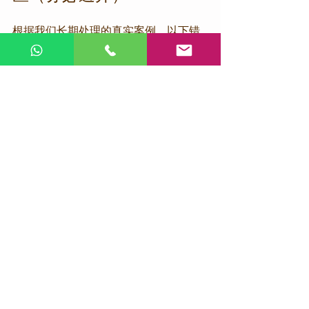
根据我们长期处理的真实案例，以下错
误最常出现：
认为“先用就有权利”
等销量起来才注册商标
不做商标查询就直接申请
只注册 Logo，不注册文字
误以为公司注册等同于商标注册
这些误区，往往会在后期带来更高的成
本与风险。
七、什么时候是商标注册
的最佳时机？
在 PatentMaster 的专业建议中，以下时
点最理想：
产品正式上线前