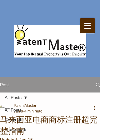
Post
All Posts
PatentMaster
All Posts
Jan 9
4 min read
马来西亚电商商标注册超完
Copyright
整指南
Trademark
Updated:
Jan 15